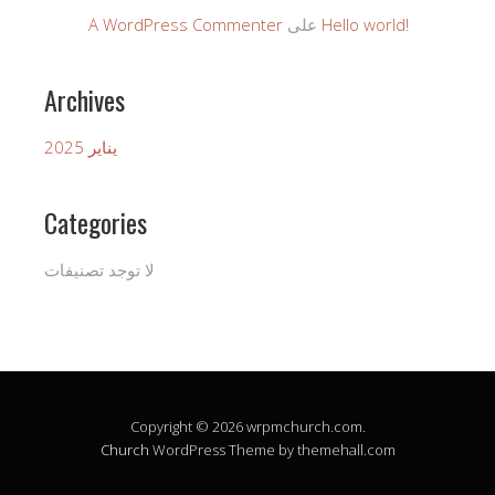
Hello world!
على
A WordPress Commenter
Archives
يناير 2025
Categories
لا توجد تصنيفات
Copyright © 2026 wrpmchurch.com.
Church
WordPress Theme by themehall.com