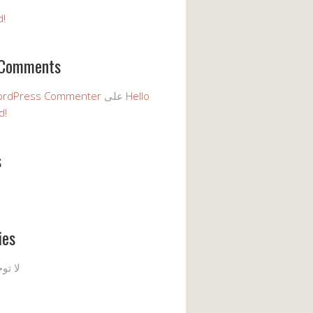
d!
 Comments
Hello
على
ordPress Commenter
d!
s
ies
لا تو