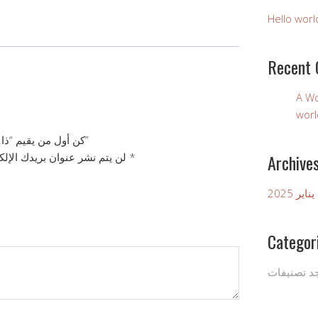
Hello worl
Recent
A W
worl
كن أول من يقيم “ذا بريميوم هارفست زبيب ذهبي مجفف”
Archive
*
الحقول الإلزامية مشار إليها بـ
لن يتم نشر عنوان بريدك الإلك
يناير 2025
Categor
جد تصنيفات