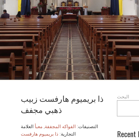
ذا بريميوم هارفست زبيب
البحث
ذهبي مجفف
التصنيفات:
الفواكه المجففة
,
معبأ
العلامة
Recent 
التجارية:
ذا بريميوم هارفست