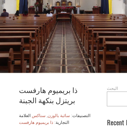
ذا بريميوم هارفست
البحث
بريتزل بنكهة الجبنة
التصنيفات:
سائبة بالوزن
,
سناكس
العلامة
Recent 
التجارية:
ذا بريميوم هارفست