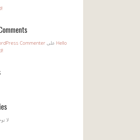
d!
 Comments
Hello
على
ordPress Commenter
d!
s
ies
لا تو