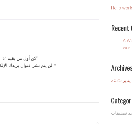
Hello worl
Recent
A W
worl
كن أول من يقيم “ذا بريميوم هارفست بريتزل بنكهة الجبنة”
Archive
*
الحقول الإلزامية مشار إليها بـ
لن يتم نشر عنوان بريدك الإلك
يناير 2025
Categor
جد تصنيفات